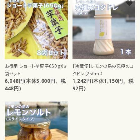
favorite
favorite
お得用 ショート芋菓子650ｇX８
【冷蔵便】レモンの島の究極のコ
袋セット
クドレ（250ml）
6,048円(本体5,600円、税
1,242円(本体1,150円、税
448円)
92円)
favorite