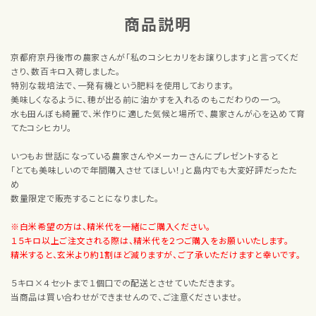
商品説明
京都府京丹後市の農家さんが「私のコシヒカリをお譲りします」と言ってくだ
さり、数百キロ入荷しました。
特別な栽培法で、一発有機という肥料を使用しております。
美味しくなるように、穂が出る前に油かすを入れるのもこだわりの一つ。
水も田んぼも綺麗で、米作りに適した気候と場所で、農家さんが心を込めて育
てたコシヒカリ。
いつもお世話になっている農家さんやメーカーさんにプレゼントすると
「とても美味しいので年間購入させてほしい！」と島内でも大変好評だったた
め
数量限定で販売することになりました。
※白米希望の方は、精米代を一緒にご購入ください。
１５キロ以上ご注文される際は、精米代を２つご購入をお願いいたします。
精米すると、玄米より約1割ほど減りますが、ご了承いただけますと幸いです。
５キロ×４セットまで１個口での配送とさせていただきます。
当商品は買い合わせができませんので、ご注意くださいませ。