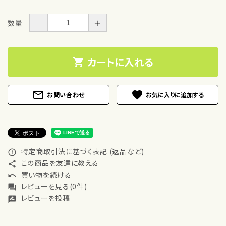
数量
－
＋
カートに入れる
shopping_cart
mail_outline
favorite
お問い合わせ
特定商取引法に基づく表記 (返品など)
error_outline
この商品を友達に教える
share
買い物を続ける
undo
レビューを見る(0件)
forum
レビューを投稿
rate_review