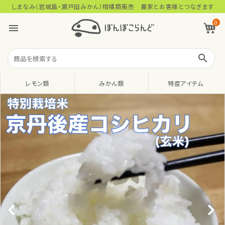
しまなみ（岩城島・瀬戸田みかん）柑橘類販売 農家とお客様とつなぎます
0
menu
search
レモン類
みかん類
特産アイテム