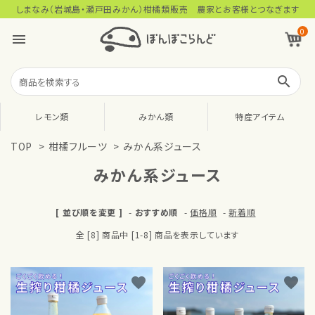
しまなみ（岩城島・瀬戸田みかん）柑橘類販売 農家とお客様とつなぎます
0
menu
search
レモン類
みかん類
特産アイテム
TOP
>
柑橘フルーツ
>
みかん系ジュース
みかん系ジュース
[ 並び順を変更 ]
-
おすすめ順
-
価格順
-
新着順
全 [8] 商品中 [1-8] 商品を表示しています
favorite
favorite