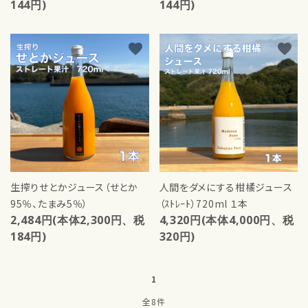
144円)
144円)
検索する
favorite
favorite
生搾りせとかジュース（せとか
人間をダメにする柑橘ジュース
95％、たまみ5％）
（ｽﾄﾚｰﾄ）720ml １本
2,484円(本体2,300円、税
4,320円(本体4,000円、税
184円)
320円)
1
全8件