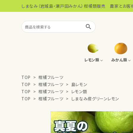
しまなみ（岩城島・瀬戸田みかん）柑橘類販売 農家とお客
search
レモン類
みかん類
TOP
>
柑橘フルーツ
TOP
>
柑橘フルーツ
>
島レモン
島レモン
みかん系ジュース
100％柑橘ジュース
タムラの芋菓子
TOP
>
柑橘フルーツ
>
レモン類
TOP
>
柑橘フルーツ
>
しまなみ産グリーンレモン
まるごとレモンペースト
こだわりのお米