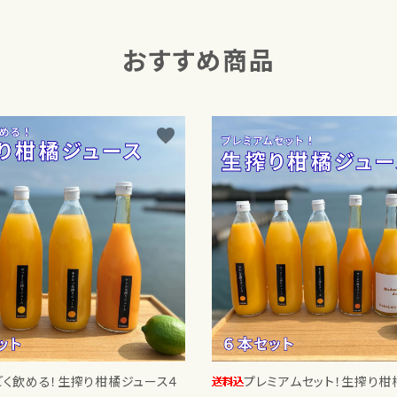
おすすめ商品
favorite
ごく飲める！生搾り柑橘ジュース４
プレミアムセット！生搾り柑