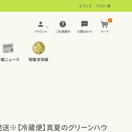
ようこそ ゲスト 様
0
person
help
sms
アカウント
ご利用案内
お問合わせ
カート
柑橘ニュース
柑橘豆知識
品
無添加おやつ イモノーラ
百花蜜(はちみつ)
発送※【冷蔵便】真夏のグリーンハウ