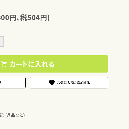
300円、税504円)
＋
カートに入れる
shopping_cart
favorite
せ
 (返品など)