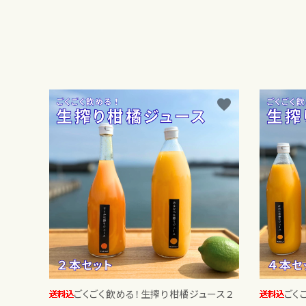
favorite
ごくごく飲める！生搾り柑橘ジュース２
ごく