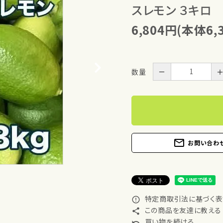
スレモン ３キロ
6,804円(本体6,
数量
－
mail_outline
お問い合わ
特定商取引法に基づく表記
error_outline
この商品を友達に教える
share
買い物を続ける
undo