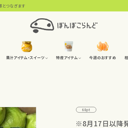
様とつなぎます
果汁アイテム・スイーツ
特産アイテム
今週のおすすめ
レモン商品（通年出荷可能）
アソートセット
みかんチップス
農薬無散布ブルーベリー
アソートセット
ネーブルチップス
ぽんぽこオリジナル商
しまなみの水産物
68pt
※8月17日以降