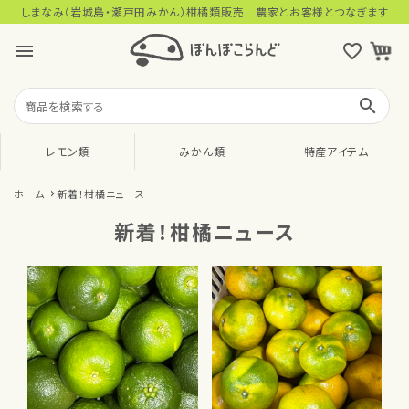
しまなみ（岩城島・瀬戸田みかん）柑橘類販売 農家とお客様とつなぎます
menu
favorite_outline
search
レモン類
みかん類
特産アイテム
ホーム
新着！柑橘ニュース
新着！柑橘ニュース