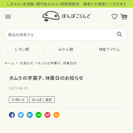
しまなみ（岩城島・瀬戸田みかん）柑橘類販売 農家とお客様とつなぎます
menu
favorite_outline
search
レモン類
みかん類
特産アイテム
ホーム
お知らせ
タムラの芋菓子、休業日のお
知らせ
タムラの芋菓子、休業日のお知らせ
2025.06.25
お知らせ
ぽんぽこ通信