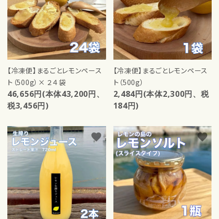
【冷凍便】まるごとレモンペース
【冷凍便】まるごとレモンペース
ト（500g）× ２４袋
ト（500g）
46,656円(本体43,200円、
2,484円(本体2,300円、税
税3,456円)
184円)
favorite
favorite