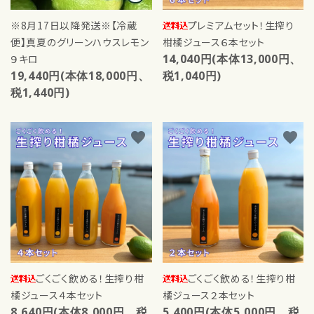
※8月17日以降発送※【冷蔵
プレミアムセット！生搾り
便】真夏のグリーンハウスレモン
柑橘ジュース６本セット
14,040円(本体13,000円、
９キロ
19,440円(本体18,000円、
税1,040円)
税1,440円)
favorite
favorite
ごくごく飲める！生搾り柑
ごくごく飲める！生搾り柑
橘ジュース４本セット
橘ジュース２本セット
8,640円(本体8,000円、税
5,400円(本体5,000円、税