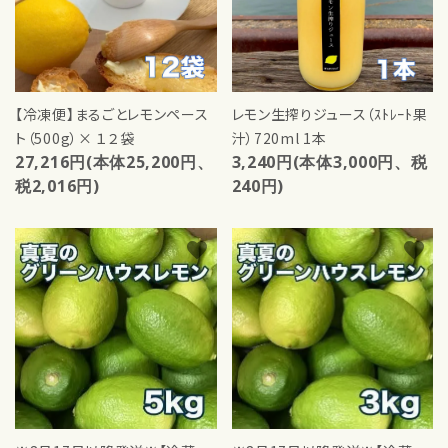
close
【冷凍便】まるごとレモンペース
レモン生搾りジュース（ｽﾄﾚｰﾄ果
ト（500g）× １２袋
汁）720ml 1本
キーワード
27,216円(本体25,200円、
3,240円(本体3,000円、税
税2,016円)
240円)
カテゴリー
favorite
favorite
検索する