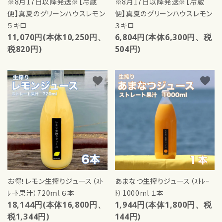
※8月17日以降発送※【冷蔵
※8月17日以降発送※【冷蔵
便】真夏のグリーンハウスレモン
便】真夏のグリーンハウスレモン
５キロ
３キロ
11,070円(本体10,250円、
6,804円(本体6,300円、税
税820円)
504円)
favorite
favorite
お得！レモン生搾りジュース（ｽﾄ
あまなつ生搾りジュース（ｽﾄﾚｰ
ﾚｰﾄ果汁）720ml ６本
ﾄ）1000ml １本
18,144円(本体16,800円、
1,944円(本体1,800円、税
税1,344円)
144円)