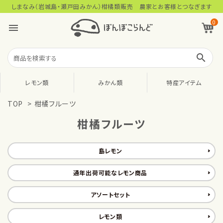
しまなみ（岩城島・瀬戸田みかん）柑橘類販売 農家とお客様とつなぎます
0
menu
search
レモン類
みかん類
特産アイテム
TOP
>
柑橘フルーツ
柑橘フルーツ
島レモン
通年出荷可能なレモン商品
アソートセット
レモン類