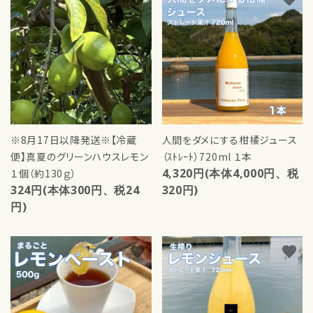
※8月17日以降発送※【冷蔵
人間をダメにする柑橘ジュース
便】真夏のグリーンハウスレモン
（ｽﾄﾚｰﾄ）720ml １本
4,320円(本体4,000円、税
１個（約130ｇ）
324円(本体300円、税24
320円)
円)
favorite
favorite