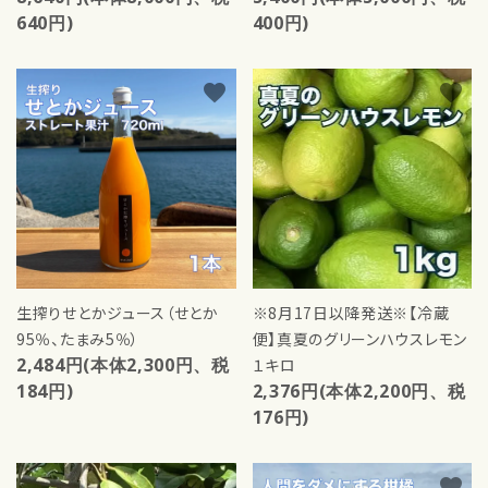
640円)
400円)
favorite
favorite
生搾りせとかジュース（せとか
※8月17日以降発送※【冷蔵
95％、たまみ5％）
便】真夏のグリーンハウスレモン
2,484円(本体2,300円、税
１キロ
184円)
2,376円(本体2,200円、税
176円)
favorite
favorite