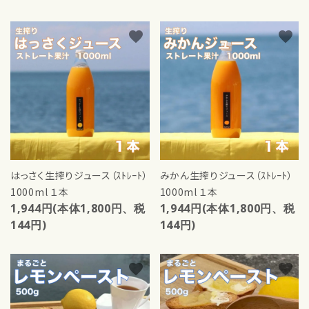
favorite
favorite
はっさく生搾りジュース（ｽﾄﾚｰﾄ）
みかん生搾りジュース（ｽﾄﾚｰﾄ）
1000ml １本
1000ml １本
1,944円(本体1,800円、税
1,944円(本体1,800円、税
144円)
144円)
favorite
favorite