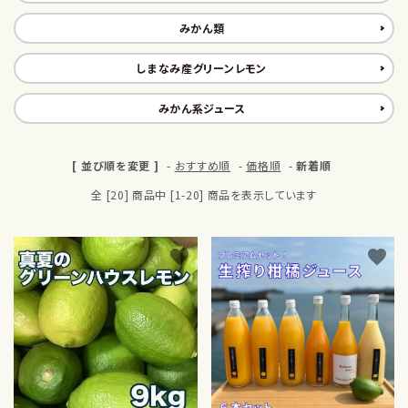
みかん類
しまなみ産グリーンレモン
みかん系ジュース
[ 並び順を変更 ]
-
おすすめ順
-
価格順
-
新着順
全 [20] 商品中 [1-20] 商品を表示しています
favorite
favorite