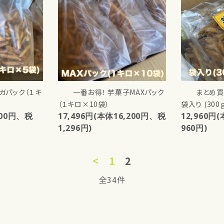
ガパック（１キ
一番お得！ 芋菓子MAXパック
まとめ
（１キロ×10袋）
袋入り (300
600円、税
17,496円(本体16,200円、税
12,960円
1,296円)
960円)
<
1
2
全34件