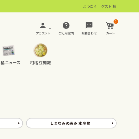
ようこそ ゲスト 様
0
person
help
sms
アカウント
ご利用案内
お問合わせ
カート
柑橘ニュース
柑橘豆知識
品
無添加おやつ イモノーラ
百花蜜(はちみつ)
しまなみの恵み 水産物