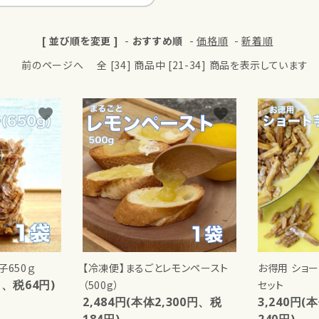
[ 並び順を変更 ]
-
おすすめ順
-
価格順
-
新着順
前のページへ
全 [34] 商品中 [21-34] 商品を表示しています
favorite
favorite
子650ｇ
【冷凍便】まるごとレモンペースト
お得用 ショー
円、税64円)
（500g）
セット
2,484円(本体2,300円、税
3,240円(
184円)
240円)