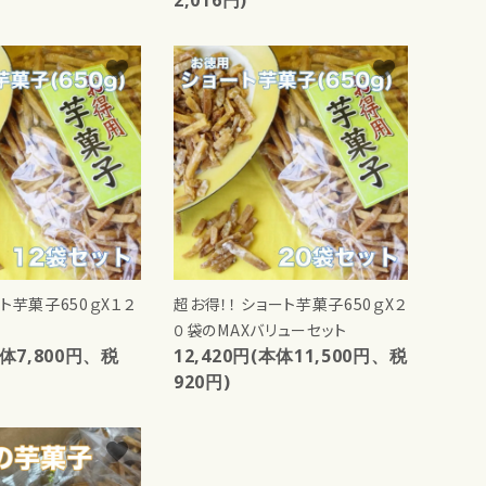
favorite
favorite
ト芋菓子650ｇX１２
超お得！！ ショート芋菓子650ｇX２
０袋のMAXバリューセット
本体7,800円、税
12,420円(本体11,500円、税
920円)
favorite