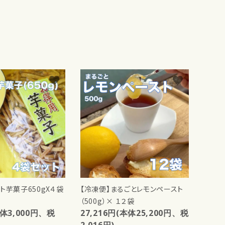
favorite
favorite
ト芋菓子650gX４袋
【冷凍便】まるごとレモンペースト
（500g）× １２袋
close
本体3,000円、税
27,216円(本体25,200円、税
2,016円)