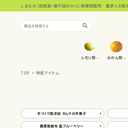
しまなみ（岩城島・瀬戸田みかん）柑橘類販売 農家とお客
search
レモン類
みかん類
TOP
>
特産アイテム
島レモン
みかん系ジュース
100％柑橘ジュース
タムラの芋菓子
まるごとレモンペースト
こだわりのお米
手づくり無添加 タムラの芋菓子
農薬無散布 島ブルーベリー