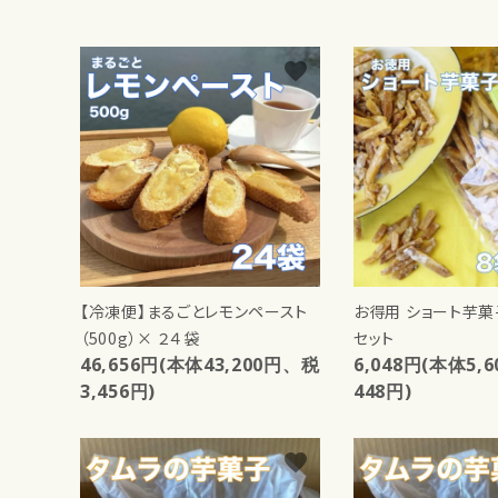
キーワ
favorite
カテゴ
【冷凍便】まるごとレモンペースト
お得用 ショート芋菓
（500g）× ２４袋
セット
46,656円(本体43,200円、税
6,048円(本体5,
3,456円)
448円)
favorite