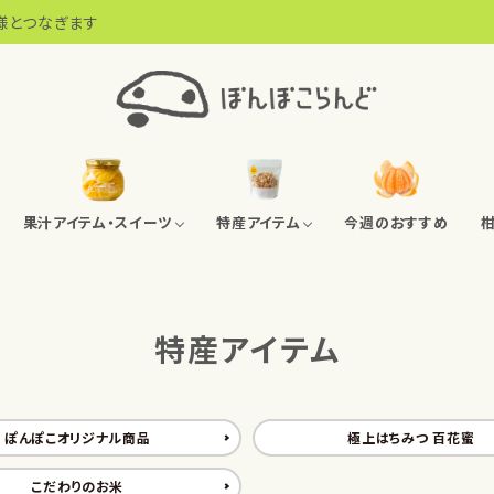
様とつなぎます
果汁アイテム・スイーツ
特産アイテム
今週のおすすめ
レモン商品（通年出荷可能）
アソートセット
みかんチップス
農薬無散布ブルーベリー
アソートセット
ネーブルチップス
ぽんぽこオリジナル商
特産アイテム
しまなみの水産物
ぽんぽこオリジナル商品
極上はちみつ 百花蜜
こだわりのお米