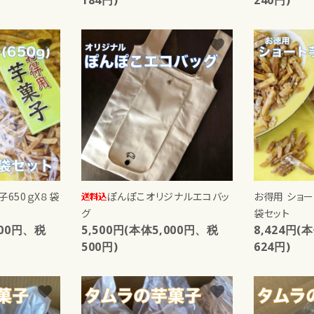
ード
favorite
favorite
リー
検索する
子650ｇX８袋
ぽんぽこオリジナルエコバッ
お得用 ショー
グ
袋セット
600円、税
5,500円(本体5,000円、税
8,424円(
500円)
624円)
favorite
favorite